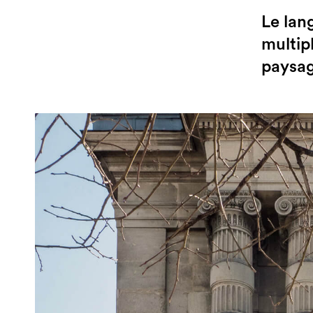
Le lan
multip
paysag