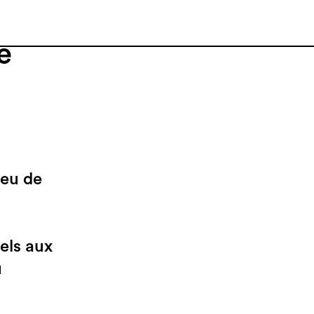
e
Jeu de
els aux
u