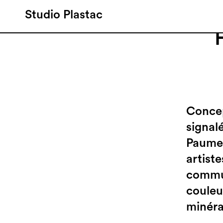
Studio Plastac
Concept
signal
Paume.
artist
commun
couleu
minéra