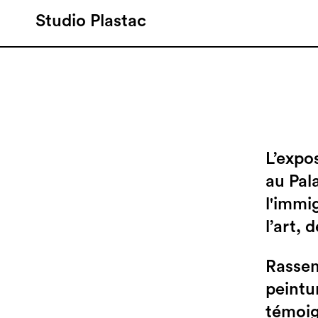
Studio Plastac
L’expo
au Pal
l'immi
l’art, 
Rassem
peintu
témoig