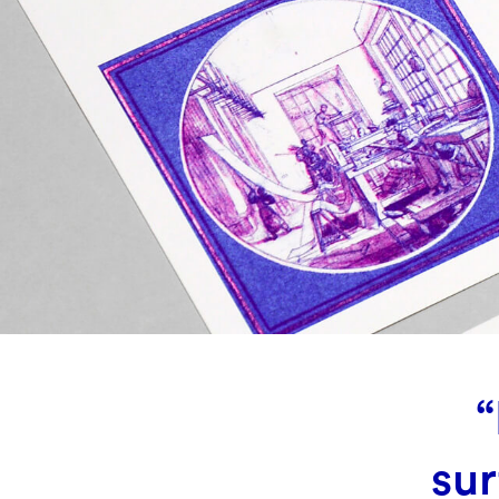
“
sur