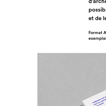
d’arch
possibi
et de l
Format A
exemplai