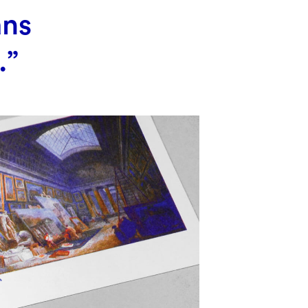
ans
.”