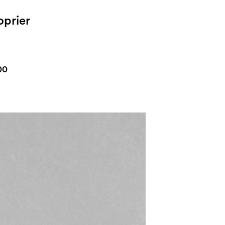
oprier
00