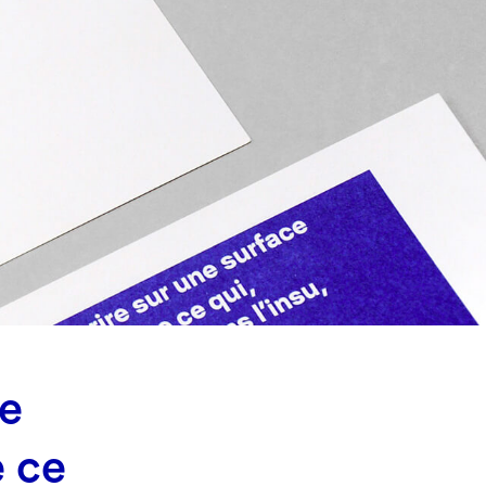
ne
e ce