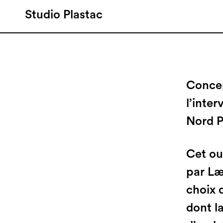
Studio Plastac
Concep
l’inte
Nord P
Cet ou
par Læt
choix 
dont l