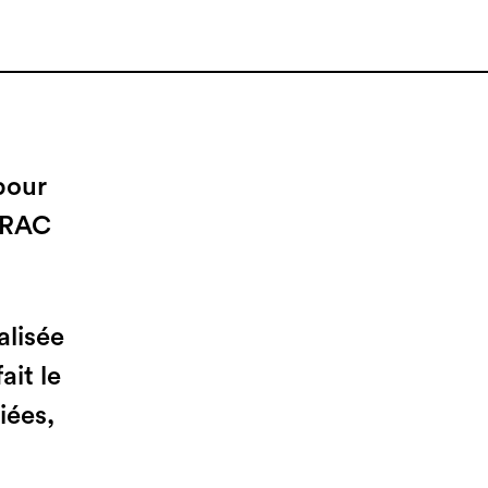
pour
 DRAC
alisée
ait le
iées,