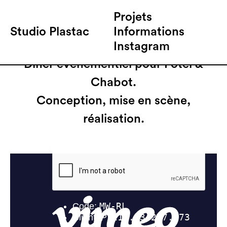
Projets
Studio Plastac
Informations
Future Earth
Instagram
Dîner évènementiel pour Potel &
Chabot.
Conception, mise en scène,
réalisation.